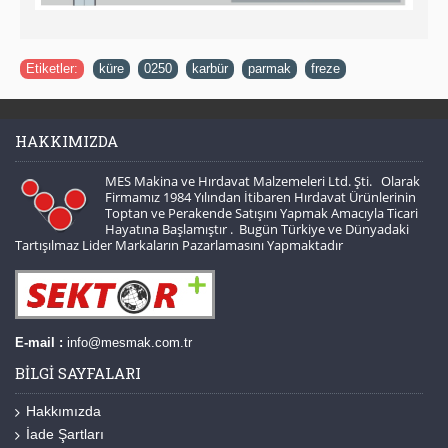
Etiketler:
küre
,
0250
,
karbür
,
parmak
,
freze
HAKKIMIZDA
MES Makina ve Hırdavat Malzemeleri Ltd. Şti. Olarak
Firmamız 1984 Yılından İtibaren Hırdavat Ürünlerinin
Toptan ve Perakende Satışını Yapmak Amacıyla Ticari
Hayatına Başlamıştır . Bugün Türkiye ve Dünyadaki
Tartışılmaz Lider Markaların Pazarlamasını Yapmaktadır
E-mail :
info@mesmak.com.tr
BILGI SAYFALARI
Hakkımızda
İade Şartları