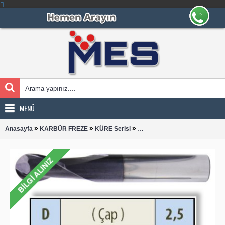
MENÜ
»
»
»
Anasayfa
KARBÜR FREZE
KÜRE Serisi
KÜRE 0250 KARBÜR PARMA