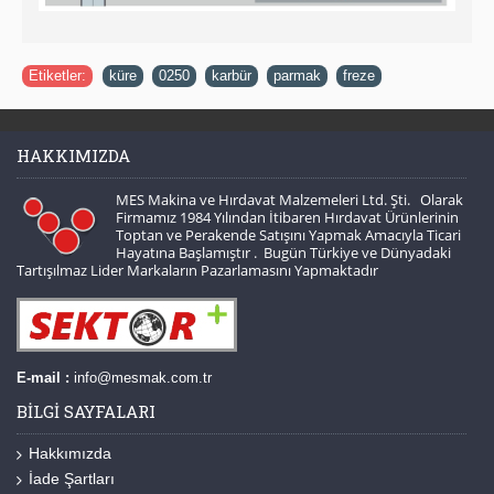
Etiketler:
küre
,
0250
,
karbür
,
parmak
,
freze
HAKKIMIZDA
MES Makina ve Hırdavat Malzemeleri Ltd. Şti. Olarak
Firmamız 1984 Yılından İtibaren Hırdavat Ürünlerinin
Toptan ve Perakende Satışını Yapmak Amacıyla Ticari
Hayatına Başlamıştır . Bugün Türkiye ve Dünyadaki
Tartışılmaz Lider Markaların Pazarlamasını Yapmaktadır
E-mail :
info@mesmak.com.tr
BILGI SAYFALARI
Hakkımızda
İade Şartları