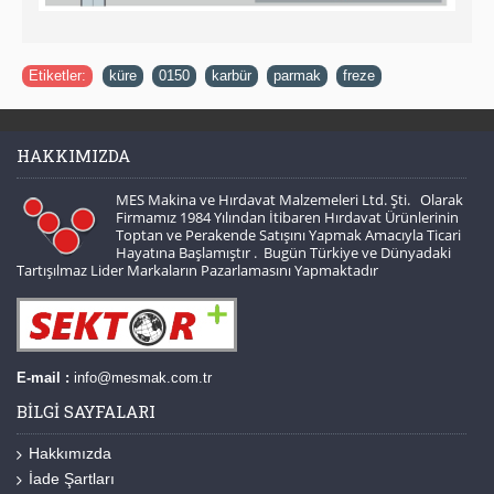
Etiketler:
küre
,
0150
,
karbür
,
parmak
,
freze
HAKKIMIZDA
MES Makina ve Hırdavat Malzemeleri Ltd. Şti. Olarak
Firmamız 1984 Yılından İtibaren Hırdavat Ürünlerinin
Toptan ve Perakende Satışını Yapmak Amacıyla Ticari
Hayatına Başlamıştır . Bugün Türkiye ve Dünyadaki
Tartışılmaz Lider Markaların Pazarlamasını Yapmaktadır
E-mail :
info@mesmak.com.tr
BILGI SAYFALARI
Hakkımızda
İade Şartları