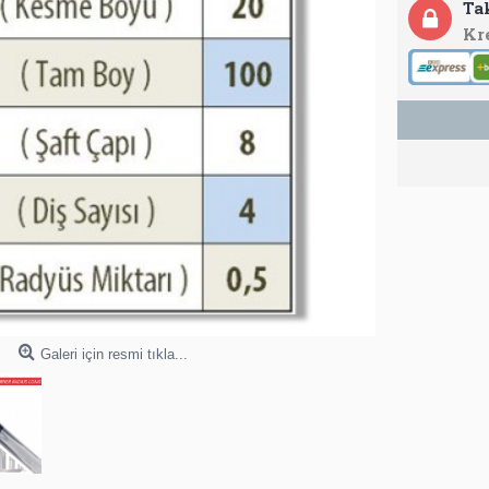
Ta
Kr
Galeri için resmi tıkla...