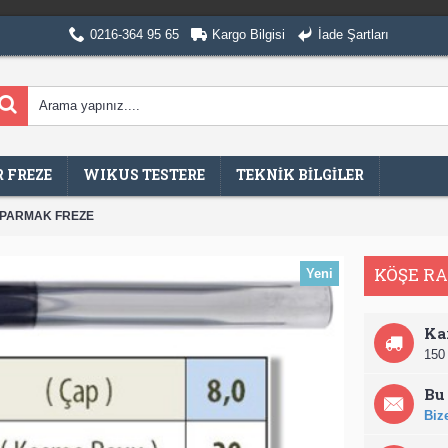
0216-364 95 65
Kargo Bilgisi
İade Şartları
 FREZE
WIKUS TESTERE
TEKNİK BİLGİLER
 PARMAK FREZE
KÖŞE R
Yeni
Ka
150 
Bu 
Bize