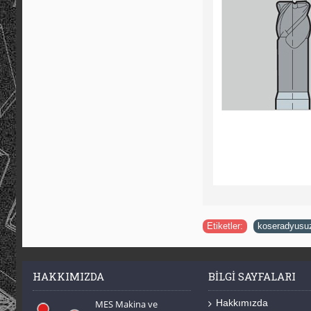
Etiketler:
koseradyusu
HAKKIMIZDA
BILGI SAYFALARI
Hakkımızda
MES Makina ve