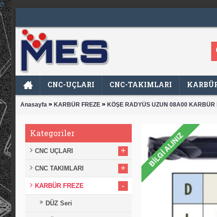
CNC-UÇLARI
CNC-TAKIMLARI
KARBÜR
»
»
Anasayfa
KARBÜR FREZE
KÖŞE RADYÜS UZUN 08A00 KARBÜR
Kategoriler
+
CNC UÇLARI
+
CNC TAKIMLARI
-
KARBÜR FREZE
DÜZ Seri