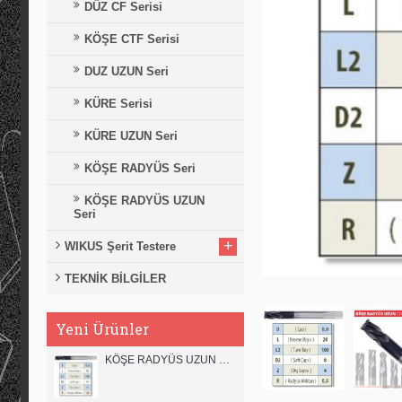
DÜZ CF Serisi
KÖŞE CTF Serisi
DUZ UZUN Seri
KÜRE Serisi
KÜRE UZUN Seri
KÖŞE RADYÜS Seri
KÖŞE RADYÜS UZUN
Seri
+
WIKUS Şerit Testere
TEKNİK BİLGİLER
Yeni Ürünler
KÖŞE RADYÜS UZUN 12B00 KARBÜR PARMAK FREZE