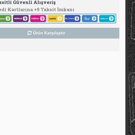
ksitli Güvenli Alışveriş
edi Kartlarına +9 Taksit İmkanı
Ürün Karşılaştır