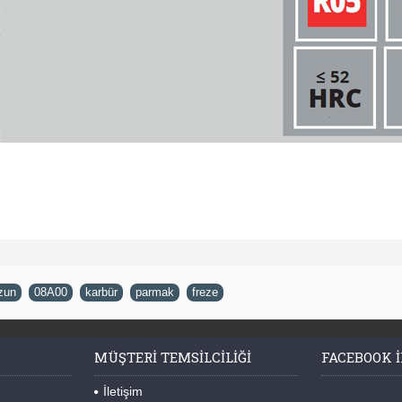
zun
,
08A00
,
karbür
,
parmak
,
freze
MÜŞTERI TEMSILCILIĞI
FACEBOOK I
İletişim