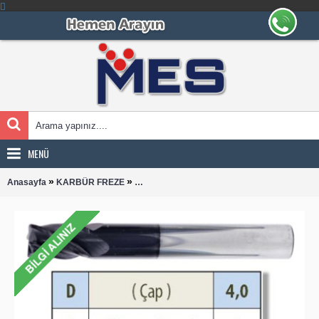
MENÜ
»
»
Anasayfa
KARBÜR FREZE
KÖŞE RADYÜS 04B00 KARBÜR PARMAK F