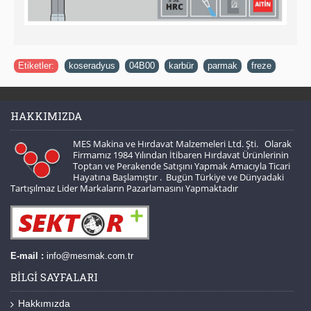
Etiketler:
koseradyus
,
04B00
,
karbür
,
parmak
,
freze
HAKKIMIZDA
MES Makina ve Hırdavat Malzemeleri Ltd. Şti. Olarak
Firmamız 1984 Yılından İtibaren Hırdavat Ürünlerinin
Toptan ve Perakende Satışını Yapmak Amacıyla Ticari
Hayatına Başlamıştır . Bugün Türkiye ve Dünyadaki
Tartışılmaz Lider Markaların Pazarlamasını Yapmaktadır
E-mail :
info@mesmak.com.tr
BILGI SAYFALARI
Hakkımızda