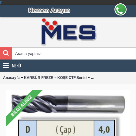
MENÜ
»
»
»
Anasayfa
KARBÜR FREZE
KÖŞE CTF Serisi
KÖŞE PAHLI CTF 0400 