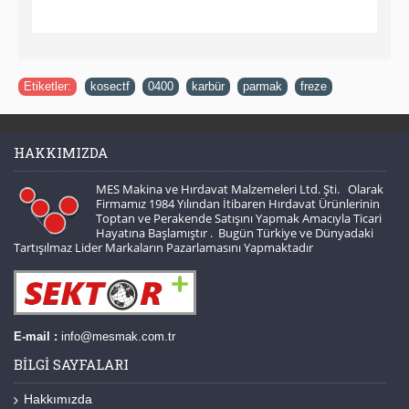
Etiketler:
kosectf
,
0400
,
karbür
,
parmak
,
freze
HAKKIMIZDA
MES Makina ve Hırdavat Malzemeleri Ltd. Şti. Olarak
Firmamız 1984 Yılından İtibaren Hırdavat Ürünlerinin
Toptan ve Perakende Satışını Yapmak Amacıyla Ticari
Hayatına Başlamıştır . Bugün Türkiye ve Dünyadaki
Tartışılmaz Lider Markaların Pazarlamasını Yapmaktadır
E-mail :
info@mesmak.com.tr
BILGI SAYFALARI
Hakkımızda