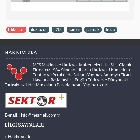
Etiketler:
duz-uzun
,
1200
,
karbür
,
parmak
,
freze
HAKKIMIZDA
MES Makina ve Hırdavat Malzemeleri Ltd. Şti. Olarak
Firmamız 1984 Yılından İtibaren Hırdavat Ürünlerinin
Toptan ve Perakende Satışını Yapmak Amacıyla Ticari
Hayatına Başlamıştır . Bugün Türkiye ve Dünyadaki
Tartışılmaz Lider Markaların Pazarlamasını Yapmaktadır
E-mail :
info@mesmak.com.tr
BILGI SAYFALARI
Hakkımızda