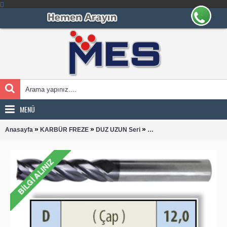
MENÜ
»
»
»
Anasayfa
KARBÜR FREZE
DUZ UZUN Seri
DUZ UZUN 1200 KARBÜR