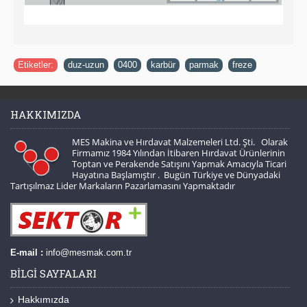
Etiketler:
duz-uzun
,
0400
,
karbür
,
parmak
,
freze
HAKKIMIZDA
MES Makina ve Hırdavat Malzemeleri Ltd. Şti. Olarak
Firmamız 1984 Yılından İtibaren Hırdavat Ürünlerinin
Toptan ve Perakende Satışını Yapmak Amacıyla Ticari
Hayatına Başlamıştır . Bugün Türkiye ve Dünyadaki
Tartışılmaz Lider Markaların Pazarlamasını Yapmaktadır
E-mail :
info@mesmak.com.tr
BILGI SAYFALARI
Hakkımızda