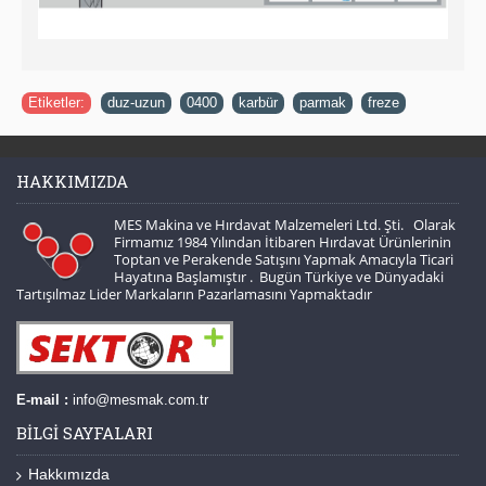
Etiketler:
duz-uzun
,
0400
,
karbür
,
parmak
,
freze
HAKKIMIZDA
MES Makina ve Hırdavat Malzemeleri Ltd. Şti. Olarak
Firmamız 1984 Yılından İtibaren Hırdavat Ürünlerinin
Toptan ve Perakende Satışını Yapmak Amacıyla Ticari
Hayatına Başlamıştır . Bugün Türkiye ve Dünyadaki
Tartışılmaz Lider Markaların Pazarlamasını Yapmaktadır
E-mail :
info@mesmak.com.tr
BILGI SAYFALARI
Hakkımızda