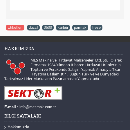
Etiketler:
duzcf
,
0600
,
karbür
,
parmak
,
freze
HAKKIMIZDA
MES Makina ve Hırdavat Malzemeleri Ltd. Şti. Olarak
Firmamız 1984 Yılından İtibaren Hırdavat Ürünlerinin
Toptan ve Perakende Satışını Yapmak Amacıyla Ticari
Hayatına Başlamıştır . Bugün Türkiye ve Dünyadaki
Tartışılmaz Lider Markaların Pazarlamasını Yapmaktadır
E-mail :
info@mesmak.com.tr
BILGI SAYFALARI
Hakkımızda