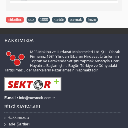
Etiketler:
duz
,
1000
,
karbür
,
parmak
,
freze
HAKKIMIZDA
MES Makina ve Hırdavat Malzemeleri Ltd. Şti. Olarak
Firmamız 1984 Yılından İtibaren Hırdavat Ürünlerinin
Toptan ve Perakende Satışını Yapmak Amacıyla Ticari
Hayatına Başlamıştır . Bugün Türkiye ve Dünyadaki
Tartışılmaz Lider Markaların Pazarlamasını Yapmaktadır
E-mail :
info@mesmak.com.tr
BILGI SAYFALARI
Hakkımızda
İade Şartları