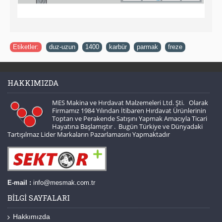
Etiketler:
duz-uzun
,
1400
,
karbür
,
parmak
,
freze
HAKKIMIZDA
MES Makina ve Hırdavat Malzemeleri Ltd. Şti. Olarak
Firmamız 1984 Yılından İtibaren Hırdavat Ürünlerinin
Toptan ve Perakende Satışını Yapmak Amacıyla Ticari
Hayatına Başlamıştır . Bugün Türkiye ve Dünyadaki
Tartışılmaz Lider Markaların Pazarlamasını Yapmaktadır
E-mail :
info@mesmak.com.tr
BILGI SAYFALARI
Hakkımızda