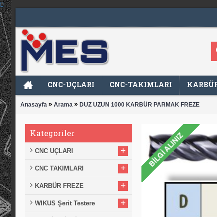
CNC-UÇLARI
CNC-TAKIMLARI
KARBÜR
»
»
Anasayfa
Arama
DUZ UZUN 1000 KARBÜR PARMAK FREZE
Kategoriler
+
CNC UÇLARI
+
CNC TAKIMLARI
+
KARBÜR FREZE
+
WIKUS Şerit Testere