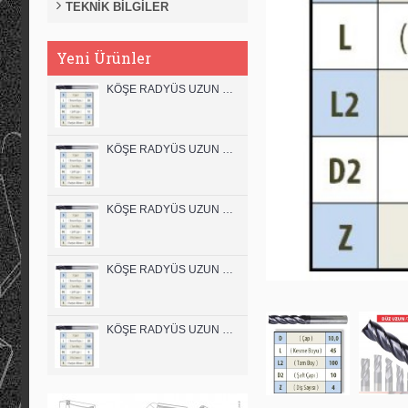
TEKNİK BİLGİLER
Yeni Ürünler
KÖŞE RADYÜS UZUN 12B00 KARBÜR PARMAK FREZE
KÖŞE RADYÜS UZUN 12A00 KARBÜR PARMAK FREZE
KÖŞE RADYÜS UZUN 10B00 KARBÜR PARMAK FREZE
KÖŞE RADYÜS UZUN 10A00 KARBÜR PARMAK FREZE
KÖŞE RADYÜS UZUN 08B00 KARBÜR PARMAK FREZE