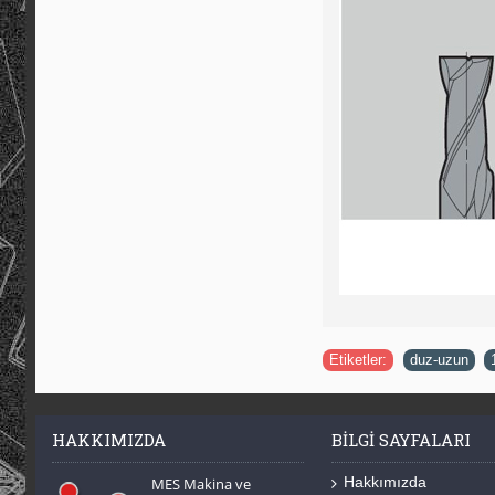
Etiketler:
duz-uzun
,
HAKKIMIZDA
BILGI SAYFALARI
Hakkımızda
MES Makina ve