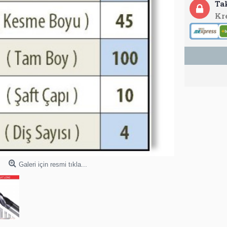
Ta
Kr
Galeri için resmi tıkla...