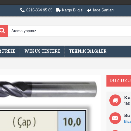
0216-364 95 65
Kargo Bilgisi
İade Şartları
 FREZE
WIKUS TESTERE
TEKNİK BİLGİLER
DUZ UZU
Ka
150 
Bu 
Bize