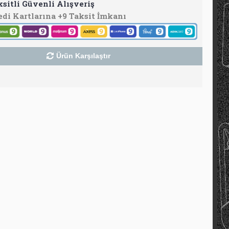
ksitli Güvenli Alışveriş
edi Kartlarına +9 Taksit İmkanı
Ürün Karşılaştır