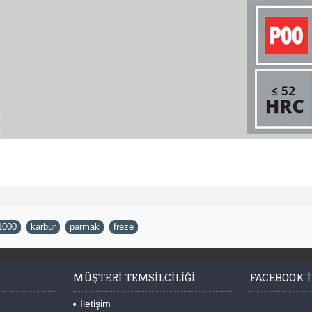
1000
,
karbür
,
parmak
,
freze
MÜŞTERI TEMSILCILIĞI
FACEBOOK I
İletişim