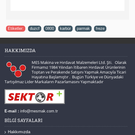
Etiketler:
duzcf
,
0800
,
karbür
,
parmak
,
freze
HAKKIMIZDA
MES Makina ve Hırdavat Malzemeleri Ltd. Şti. Olarak
Firmamız 1984 Yılından İtibaren Hırdavat Ürünlerinin
Toptan ve Perakende Satışını Yapmak Amacıyla Ticari
Hayatına Başlamıştır . Bugün Türkiye ve Dünyadaki
Tartışılmaz Lider Markaların Pazarlamasını Yapmaktadır
E-mail :
info@mesmak.com.tr
BILGI SAYFALARI
Hakkımızda