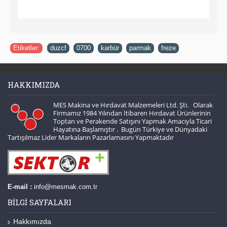
Etiketler:
duzcf
,
0700
,
karbür
,
parmak
,
freze
HAKKIMIZDA
MES Makina ve Hırdavat Malzemeleri Ltd. Şti. Olarak
Firmamız 1984 Yılından İtibaren Hırdavat Ürünlerinin
Toptan ve Perakende Satışını Yapmak Amacıyla Ticari
Hayatına Başlamıştır . Bugün Türkiye ve Dünyadaki
Tartışılmaz Lider Markaların Pazarlamasını Yapmaktadır
E-mail :
info@mesmak.com.tr
BILGI SAYFALARI
Hakkımızda