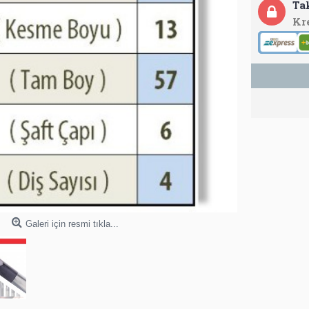
Ta
Kr
Galeri için resmi tıkla...