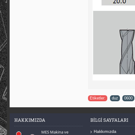
Etiketler:
duz
,
0600
HAKKIMIZDA
BILGI SAYFALARI
Hakkımızda
MES Makina ve