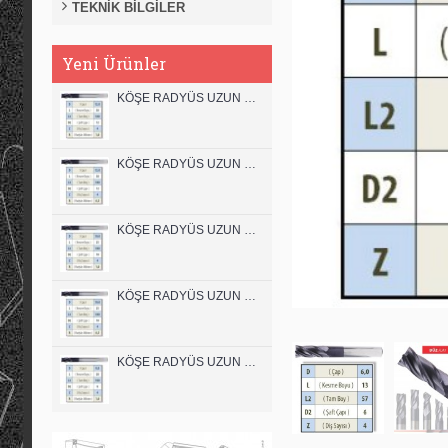
TEKNİK BİLGİLER
Yeni Ürünler
KÖŞE RADYÜS UZUN 12B00 KARBÜR PARMAK FREZE
KÖŞE RADYÜS UZUN 12A00 KARBÜR PARMAK FREZE
KÖŞE RADYÜS UZUN 10B00 KARBÜR PARMAK FREZE
KÖŞE RADYÜS UZUN 10A00 KARBÜR PARMAK FREZE
KÖŞE RADYÜS UZUN 08B00 KARBÜR PARMAK FREZE