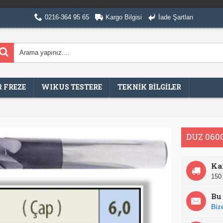
0216-364 95 65
Kargo Bilgisi
İade Şartları
 FREZE
WIKUS TESTERE
TEKNİK BİLGİLER
DUZ 060
Ka
150 
Bu 
Bize