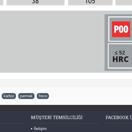
,
karbür
,
parmak
,
freze
MÜŞTERI TEMSILCILIĞI
FACEBOOK I
İletişim