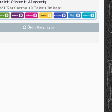
ksitli Güvenli Alışveriş
edi Kartlarına +9 Taksit İmkanı
Ürün Karşılaştır