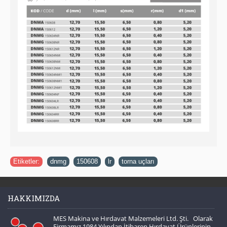
Etiketler:
dnmg
,
150608
,
lr
,
torna uçları
HAKKIMIZDA
MES Makina ve Hırdavat Malzemeleri Ltd. Şti. Olarak
Firmamız 1984 Yılından İtibaren Hırdavat Ürünlerinin