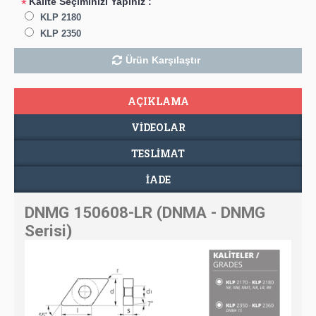
Kalite Seçiminizi Yapınız :
*
KLP 2180
KLP 2350
Ürün Karşılaştır
AÇIKLAMA
VIDEOLAR
TESLIMAT
İADE
DNMG 150608-LR (DNMA - DNMG
Serisi)