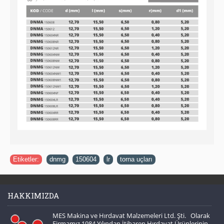
Etiketler:
dnmg
,
150604
,
lr
,
torna uçları
HAKKIMIZDA
MES Makina ve Hırdavat Malzemeleri Ltd. Şti. Olarak
Firmamız 1984 Yılından İtibaren Hırdavat Ürünlerinin