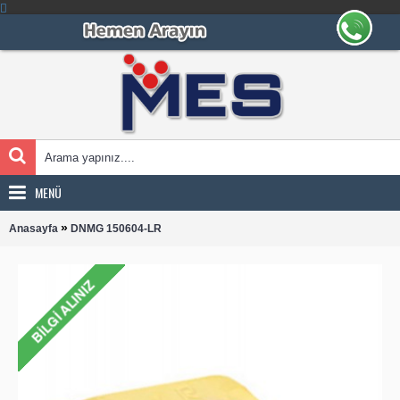
MENÜ
»
Anasayfa
DNMG 150604-LR