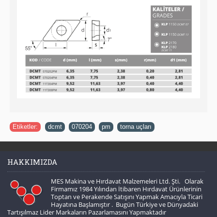
Etiketler:
dcmt
,
070204
,
pm
,
torna uçları
HAKKIMIZDA
MES Makina ve Hırdavat Malzemeleri Ltd. Şti. Olarak
Firmamız 1984 Yılından İtibaren Hırdavat Ürünlerinin
Toptan ve Perakende Satışını Yapmak Amacıyla Ticari
Hayatına Başlamıştır . Bugün Türkiye ve Dünyadaki
Tartışılmaz Lider Markaların Pazarlamasını Yapmaktadır