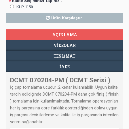
Kalite Seçiminizi Yapınız :
*
KLP 1150
Ürün Karşılaştır
AÇIKLAMA
VIDEOLAR
TESLIMAT
İADE
DCMT 070204-PM ( DCMT Serisi )
İç çap tornalama ucudur .2 kenar kulanılabilir .Uygun kalite
tercih edildiğinde
DCMT 070204-PM
daha çok finiş ( finish
) tornalama için kullanılmaktadır. Tornalama operasyonları
her iş parçasına göre farklılık gösterdiğinden dolayı uygun
iş parçası devir ilerleme ve kalite ile iş parçasında istenilen
verim sağlanabilir.