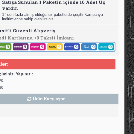
Satışa Sunulan 1 Paketin içinde 10 Adet Uç
vardır.
1 ' den fazla almış olduğunuz paketlerde çeşitli Kampanya
indirimlerine sahip olabilirsiniz...
ksitli Güvenli Alışveriş
edi Kartlarına +9 Taksit İmkanı
ler:
çiminizi Yapınız :
70
80
Ürün Karşılaştır