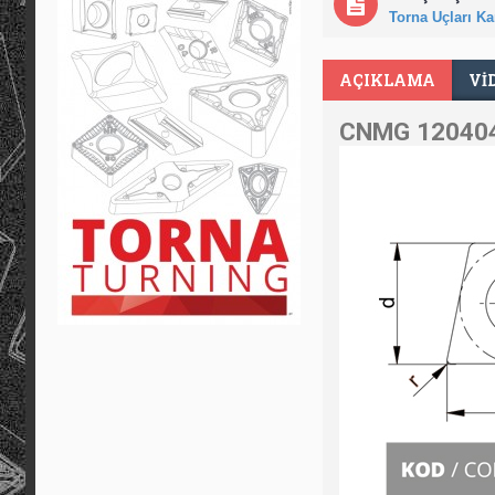
Torna Uçları Kar
AÇIKLAMA
VI
CNMG 120404