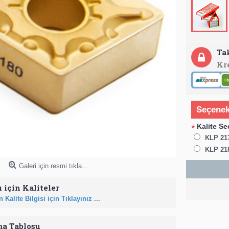
Ta
Kr
Seçenek
Kalite Se
*
KLP 21
KLP 21
Galeri için resmi tıkla...
 için Kaliteler
 Kalite Bilgisi için Tıklayınız ...
ma Tablosu