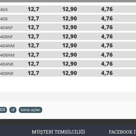
404
,
nf
,
torna uçları
MÜŞTERI TEMSILCILIĞI
FACEBOOK I