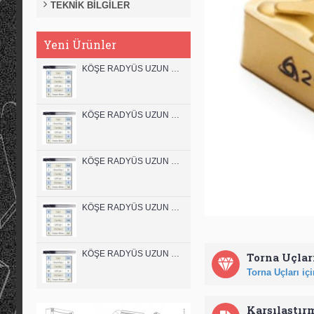
TEKNİK BİLGİLER
Yeni Ürünler
KÖŞE RADYÜS UZUN 12B00 KARBÜR PARMAK FREZE
KÖŞE RADYÜS UZUN 12A00 KARBÜR PARMAK FREZE
KÖŞE RADYÜS UZUN 10B00 KARBÜR PARMAK FREZE
KÖŞE RADYÜS UZUN 10A00 KARBÜR PARMAK FREZE
KÖŞE RADYÜS UZUN 08B00 KARBÜR PARMAK FREZE
Torna Uçları
Torna Uçları için
Karşılaştır