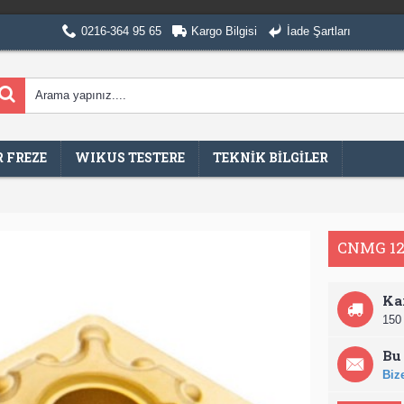
0216-364 95 65
Kargo Bilgisi
İade Şartları
 FREZE
WIKUS TESTERE
TEKNİK BİLGİLER
CNMG 12
Ka
150 
Bu 
Bize