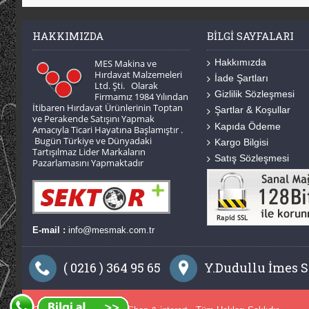
HAKKIMIZDA
BILGI SAYFALARI
Hakkımızda
MES Makina ve
Hırdavat Malzemeleri
İade Şartları
Ltd. Şti. Olarak
Gizlilik Sözleşmesi
Firmamız 1984 Yılından
İtibaren Hırdavat Ürünlerinin Toptan
Şartlar & Koşullar
ve Perakende Satışını Yapmak
Kapıda Ödeme
Amacıyla Ticari Hayatına Başlamıştır .
Bugün Türkiye ve Dünyadaki
Kargo Bilgisi
Tartışılmaz Lider Markaların
Satış Sözleşmesi
Pazarlamasını Yapmaktadır
E-mail :
info@mesmak.com.tr
( 0216 ) 364 95 65
Y.Dudullu İmes Sa