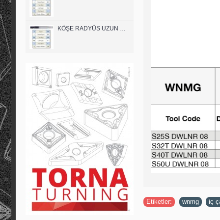
KÖŞE RADYÜS UZUN 08B00 KARBÜR PARMAK FREZE
Etiketler:
wnmg
,
iç 