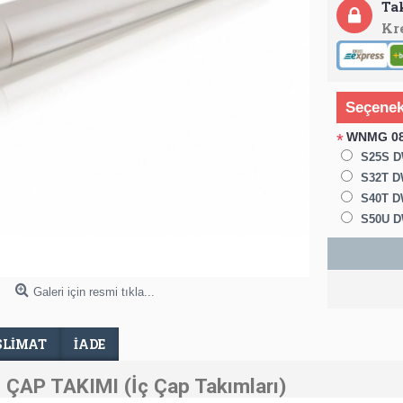
Ta
Kr
Seçenek
WNMG 08 
*
S25S D
S32T DW
S40T DW
S50U D
Galeri için resmi tıkla...
SLIMAT
İADE
 ÇAP TAKIMI (İç Çap Takımları)