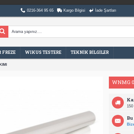
0216-364 95 65
Kargo Bilgisi
İade Şartları
 FREZE
WIKUS TESTERE
TEKNİK BİLGİLER
KIMI
WNMG 08
Ka
150 
Bu 
Bize