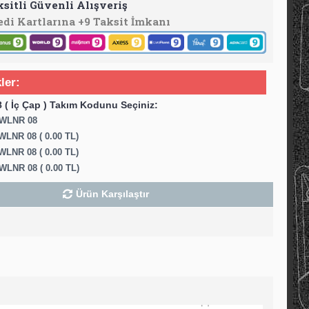
ksitli Güvenli Alışveriş
edi Kartlarına +9 Taksit İmkanı
ler:
( İç Çap ) Takım Kodunu Seçiniz:
WLNR 08
LNR 08 ( 0.00 TL)
LNR 08 ( 0.00 TL)
WLNR 08 ( 0.00 TL)
Ürün Karşılaştır