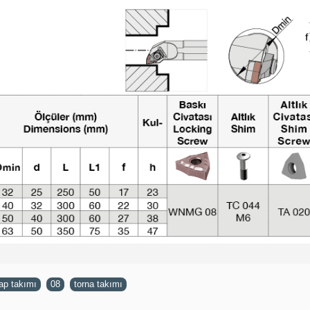
çap takımı
,
08
,
torna takımı