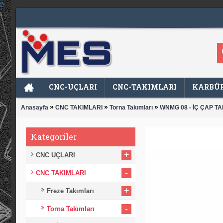
CNC-UÇLARI
CNC-TAKIMLARI
KARBÜR
»
»
»
Anasayfa
CNC TAKIMLARI
Torna Takımları
WNMG 08 - İÇ ÇAP TA
Kategoriler
+
CNC UÇLARI
-
CNC TAKIMLARI
+
Freze Takımları
-
Torna Takımları