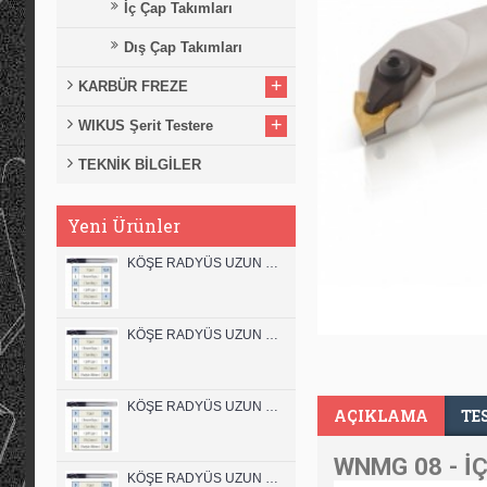
İç Çap Takımları
Dış Çap Takımları
+
KARBÜR FREZE
+
WIKUS Şerit Testere
TEKNİK BİLGİLER
Yeni Ürünler
KÖŞE RADYÜS UZUN 12B00 KARBÜR PARMAK FREZE
KÖŞE RADYÜS UZUN 12A00 KARBÜR PARMAK FREZE
KÖŞE RADYÜS UZUN 10B00 KARBÜR PARMAK FREZE
AÇIKLAMA
TE
WNMG 08 - İÇ
KÖŞE RADYÜS UZUN 10A00 KARBÜR PARMAK FREZE