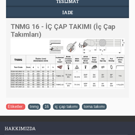
TESLIMAT
İADE
TNMG 16 - İÇ ÇAP TAKIMI (İç Çap
Takımları)
Etiketler:
tnmg
,
16
,
iç çap takımı
,
torna takımı
HAKKIMIZDA