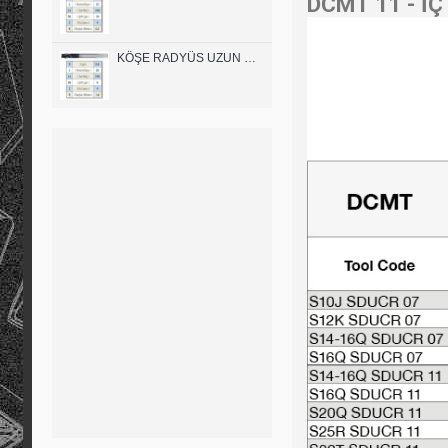
DCMT 11 - İÇ 
KÖŞE RADYÜS UZUN 08B00 KARBÜR PARMAK FREZE