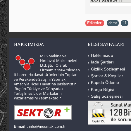
Etiketler:
dcmt
,
11
,
HAKKIMIZDA
BILGI SAYFALARI
Hakkımızda
MES Makina ve
Hırdavat Malzemeleri
İade Şartları
Ltd. Şti. Olarak
Gizlilik Sözleşmesi
Firmamız 1984 Yılından
İtibaren Hırdavat Ürünlerinin Toptan
Şartlar & Koşullar
ve Perakende Satışını Yapmak
Kapıda Ödeme
Amacıyla Ticari Hayatına Başlamıştır .
Bugün Türkiye ve Dünyadaki
Kargo Bilgisi
Tartışılmaz Lider Markaların
Satış Sözleşmesi
Pazarlamasını Yapmaktadır
E-mail :
info@mesmak.com.tr