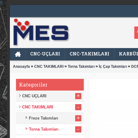
CNC-UÇLARI
CNC-TAKIMLARI
KARBÜR
»
»
»
»
Anasayfa
CNC TAKIMLARI
Torna Takımları
İç Çap Takımları
DCM
Kategoriler
+
CNC UÇLARI
-
CNC TAKIMLARI
+
Freze Takımları
-
Torna Takımları