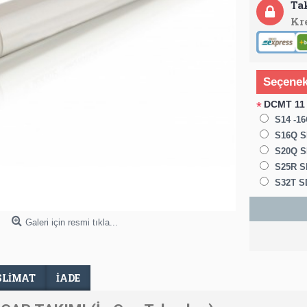
Ta
Kr
Seçenek
DCMT 11 
*
S14 -1
S16Q S
S20Q SD
S25R SD
S32T SD
Galeri için resmi tıkla...
SLIMAT
İADE