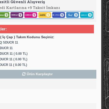
ksitli Güvenli Alışveriş
edi Kartlarına +9 Taksit İmkanı
ler:
( İç Çap ) Takım Kodunu Seçiniz:
6Q SDUCR 11
DUCR 11
UCR 11 ( 0.00 TL)
UCR 11 ( 0.00 TL)
UCR 11 ( 0.00 TL)
Ürün Karşılaştır