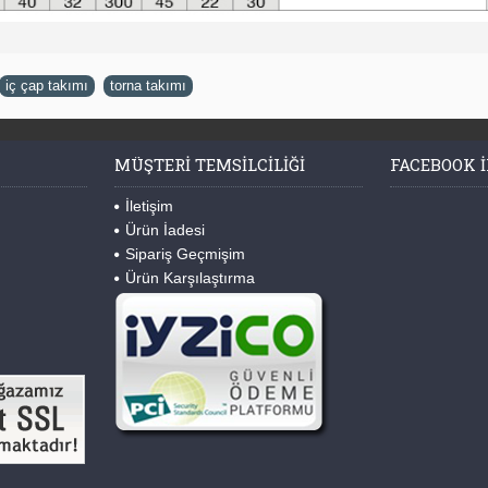
iç çap takımı
,
torna takımı
MÜŞTERI TEMSILCILIĞI
FACEBOOK I
İletişim
Ürün İadesi
Sipariş Geçmişim
Ürün Karşılaştırma