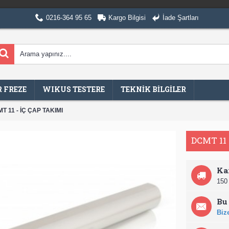
0216-364 95 65
Kargo Bilgisi
İade Şartları
 FREZE
WIKUS TESTERE
TEKNİK BİLGİLER
T 11 - İÇ ÇAP TAKIMI
DCMT 11 
Ka
150 
Bu 
Bize