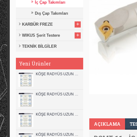
İç Çap Takımları
Dış Çap Takımları
+
KARBÜR FREZE
+
WIKUS Şerit Testere
TEKNİK BİLGİLER
Yeni Ürünler
KÖŞE RADYÜS UZUN 12B00 KARBÜR PARMAK FREZE
KÖŞE RADYÜS UZUN 12A00 KARBÜR PARMAK FREZE
KÖŞE RADYÜS UZUN 10B00 KARBÜR PARMAK FREZE
AÇIKLAMA
TE
KÖŞE RADYÜS UZUN 10A00 KARBÜR PARMAK FREZE