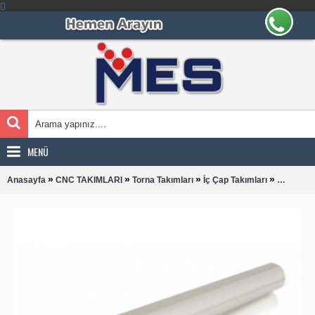
MENÜ
»
»
»
»
Anasayfa
CNC TAKIMLARI
Torna Takımları
İç Çap Takımları
CNMG 12 