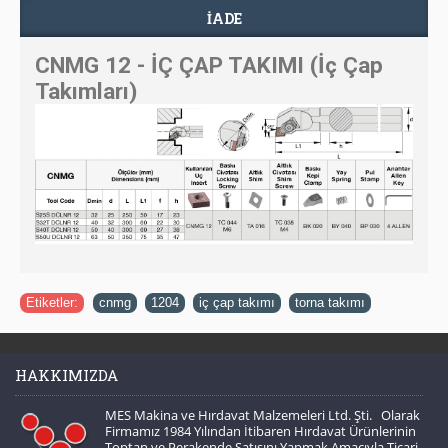
İADE
CNMG 12 - İÇ ÇAP TAKIMI (İç Çap
Takımları)
Etiketler:
cnmg
,
1204
,
iç çap takımı
,
torna takımı
HAKKIMIZDA
MES Makina ve Hırdavat Malzemeleri Ltd. Şti. Olarak
Firmamız 1984 Yılından İtibaren Hırdavat Ürünlerinin
Toptan ve Perakende Satışını Yapmak Amacıyla Ticari