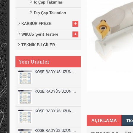
İç Çap Takımları
Dış Çap Takımları
+
KARBÜR FREZE
+
WIKUS Şerit Testere
TEKNİK BİLGİLER
Yeni Ürünler
KÖŞE RADYÜS UZUN 12B00 KARBÜR PARMAK FREZE
KÖŞE RADYÜS UZUN 12A00 KARBÜR PARMAK FREZE
KÖŞE RADYÜS UZUN 10B00 KARBÜR PARMAK FREZE
AÇIKLAMA
TE
KÖŞE RADYÜS UZUN 10A00 KARBÜR PARMAK FREZE