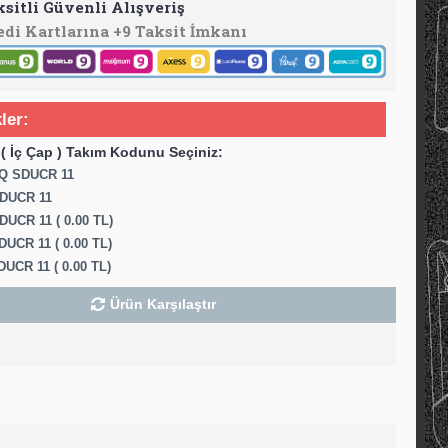
ksitli Güvenli Alışveriş
edi Kartlarına +9 Taksit İmkanı
ler:
( İç Çap ) Takım Kodunu Seçiniz:
6Q SDUCR 11
DUCR 11
UCR 11 ( 0.00 TL)
UCR 11 ( 0.00 TL)
UCR 11 ( 0.00 TL)
Ürün Karşılaştır