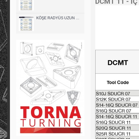
DCMT 11 - İÇ 
KÖŞE RADYÜS UZUN 08B00 KARBÜR PARMAK FREZE