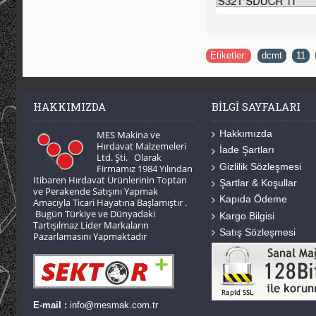
Etiketler:
dcmt
,
11
,
HAKKIMIZDA
BILGI SAYFALARI
Hakkımızda
MES Makina ve
Hırdavat Malzemeleri
İade Şartları
Ltd. Şti. Olarak
Gizlilik Sözleşmesi
Firmamız 1984 Yılından
İtibaren Hırdavat Ürünlerinin Toptan
Şartlar & Koşullar
ve Perakende Satışını Yapmak
Kapıda Ödeme
Amacıyla Ticari Hayatına Başlamıştır .
Bugün Türkiye ve Dünyadaki
Kargo Bilgisi
Tartışılmaz Lider Markaların
Satış Sözleşmesi
Pazarlamasını Yapmaktadır
E-mail :
info@mesmak.com.tr