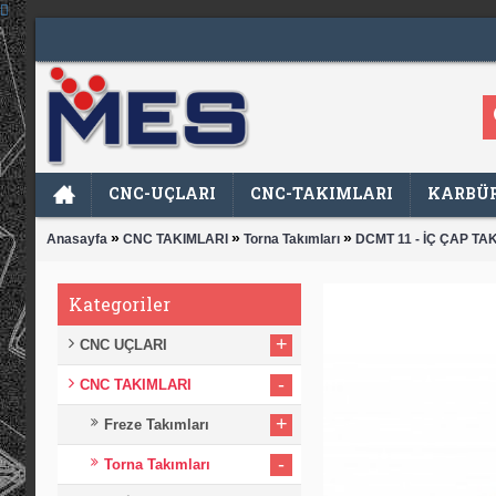
CNC-UÇLARI
CNC-TAKIMLARI
KARBÜR
»
»
»
Anasayfa
CNC TAKIMLARI
Torna Takımları
DCMT 11 - İÇ ÇAP TAK
Kategoriler
+
CNC UÇLARI
-
CNC TAKIMLARI
+
Freze Takımları
-
Torna Takımları