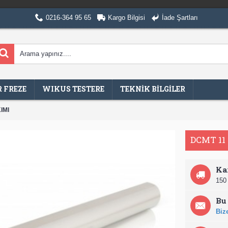
0216-364 95 65
Kargo Bilgisi
İade Şartları
 FREZE
WIKUS TESTERE
TEKNİK BİLGİLER
IMI
DCMT 11 
Ka
150 
Bu 
Bize