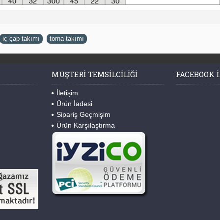
iç çap takımı
,
torna takımı
MÜŞTERI TEMSILCILIĞI
FACEBOOK I
İletişim
Ürün İadesi
Sipariş Geçmişim
Ürün Karşılaştırma