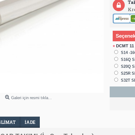
Ta
Kr
Seçenek
DCMT 11 
*
S14 -1
S16Q S
S20Q SD
S25R SD
S32T SD
Galeri için resmi tıkla...
SLIMAT
İADE