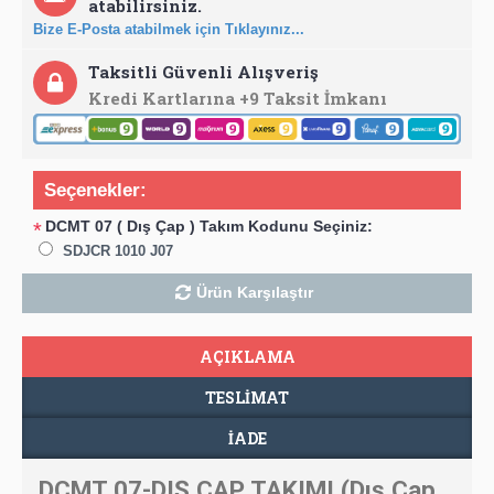
atabilirsiniz.
Bize E-Posta atabilmek için Tıklayınız...
Taksitli Güvenli Alışveriş
Kredi Kartlarına +9 Taksit İmkanı
Seçenekler:
DCMT 07 ( Dış Çap ) Takım Kodunu Seçiniz:
*
SDJCR 1010 J07
Ürün Karşılaştır
AÇIKLAMA
TESLIMAT
İADE
DCMT 07-DIŞ ÇAP TAKIMI (Dış Çap