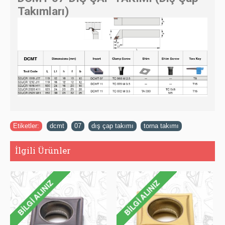
Takımları)
Etiketler:
dcmt
,
07
,
dış çap takımı
,
torna takımı
İlgili Ürünler