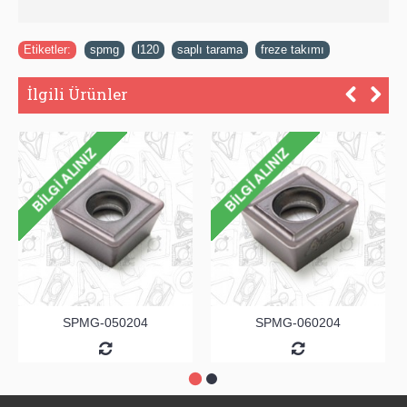
Etiketler:
spmg
,
l120
,
saplı tarama
,
freze takımı
İlgili Ürünler
SPMG-050204
SPMG-060204