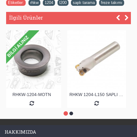
Etiketler:
rhkw
,
1204
,
l200
,
saplı tarama
,
freze takımı
İlgili Ürünler
RHKW-1204-MOTN
RHKW 1204-L150 SAPLI TARAMA
HAKKIMIZDA