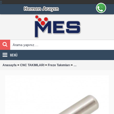
MENÜ
»
»
»
Anasayfa
CNC TAKIMLARI
Freze Takımları
RHKW 1204-L200 SAPLI T