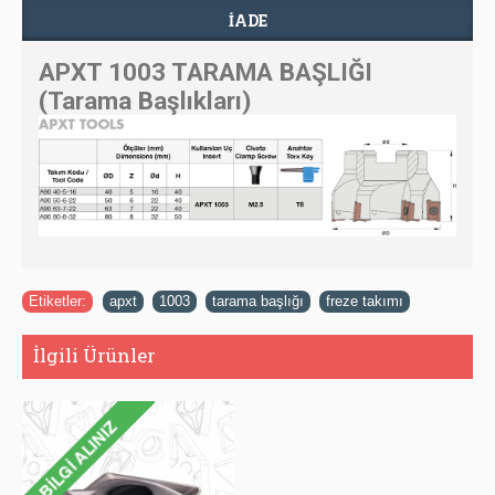
İADE
APXT 1003 TARAMA BAŞLIĞI
(Tarama Başlıkları)
Etiketler:
apxt
,
1003
,
tarama başlığı
,
freze takımı
İlgili Ürünler