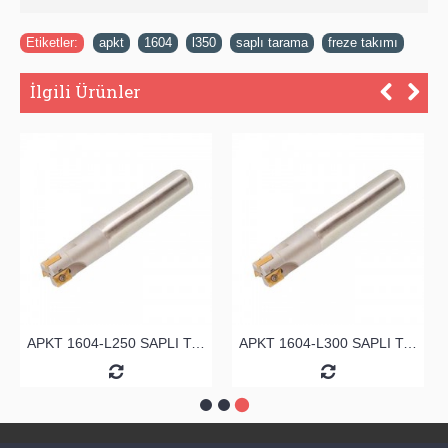
Etiketler:
apkt
,
1604
,
l350
,
saplı tarama
,
freze takımı
İlgili Ürünler
APKT 1604-L250 SAPLI TARAMA
APKT 1604-L300 SAPLI TARAMA