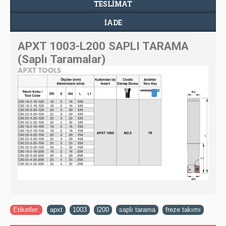
TESLIMAT
İADE
APXT 1003-L200 SAPLI TARAMA
(Saplı Taramalar)
Etiketler:
apxt
,
1003
,
l200
,
saplı tarama
,
freze takımı