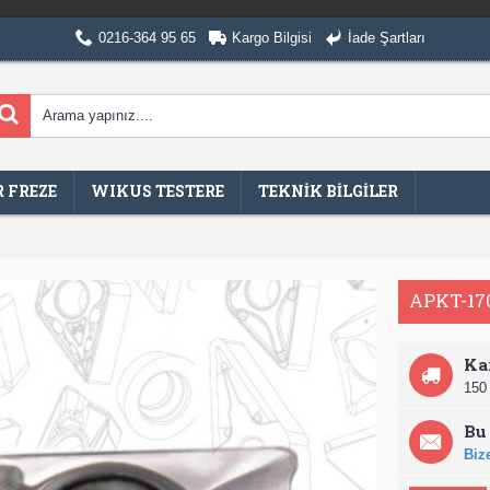
0216-364 95 65
Kargo Bilgisi
İade Şartları
 FREZE
WIKUS TESTERE
TEKNİK BİLGİLER
APKT-17
Ka
150 
Bu 
Bize