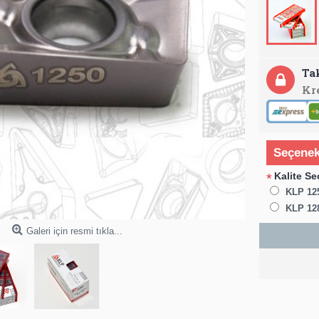
Ta
Kr
Seçenek
Kalite Se
*
KLP 12
KLP 12
Galeri için resmi tıkla...