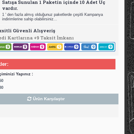
Satışa Sunulan 1 Paketin içinde 10 Adet Uç
vardır.
1 ' den fazla almış olduğunuz paketlerde çeşitli Kampanya
indirimlerine sahip olabilirsiniz...
ksitli Güvenli Alışveriş
edi Kartlarına +9 Taksit İmkanı
ler:
çiminizi Yapınız :
50
80
Ürün Karşılaştır