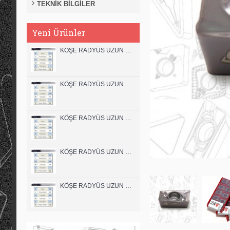
TEKNİK BİLGİLER
Yeni Ürünler
KÖŞE RADYÜS UZUN 12B00 KARBÜR PARMAK FREZE
KÖŞE RADYÜS UZUN 12A00 KARBÜR PARMAK FREZE
KÖŞE RADYÜS UZUN 10B00 KARBÜR PARMAK FREZE
KÖŞE RADYÜS UZUN 10A00 KARBÜR PARMAK FREZE
KÖŞE RADYÜS UZUN 08B00 KARBÜR PARMAK FREZE