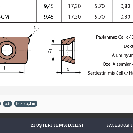
,
pdr
,
freze uçları
MÜŞTERI TEMSILCILIĞI
FACEBOOK I