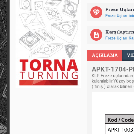
Freze Uçları
Freze Uçları için
Karşılaştır
Freze Uçları Kar
AÇIKLAMA
VI
APKT-1704-PD
KLP Freze uçlarından 
kulanılabilir.Yüzey bo
( finiş ) olarak bili