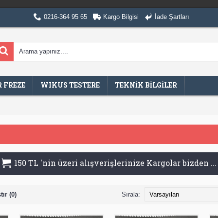
0216-364 95 65
Kargo Bilgisi
İade Şartları
 FREZE
WIKUS TESTERE
TEKNİK BİLGİLER
150 TL 'nin üzeri alışverişlerinize Kargolar bizden ...
ır (0)
Sırala: