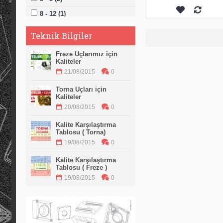
8000 (mm) (1)
8 - 12 (1)
8330 (mm) (1)
Teknik Bilgiler
8800 (mm) (1)
8830 (mm) (1)
Freze Uçlarımız için
Kaliteler
9150 (mm) (1)
21/08/2015
0
10100 (mm) (1)
Torna Uçları için
11000 (mm) (1)
Kaliteler
20/08/2015
0
Kalite Karşılaştırma
Tablosu ( Torna)
19/08/2015
0
Kalite Karşılaştırma
Tablosu ( Freze )
19/08/2015
0