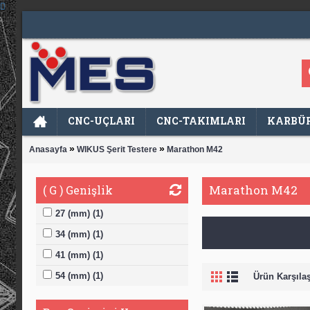
CNC-UÇLARI
CNC-TAKIMLARI
KARBÜR
»
»
Anasayfa
WIKUS Şerit Testere
Marathon M42
Marathon M42
( G ) Genişlik
27 (mm) (1)
34 (mm) (1)
41 (mm) (1)
54 (mm) (1)
Ürün Karşılaşt