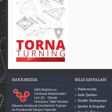
HAKKIMIZDA
BILGI SAYFALARI
Hakkımızda
MES Makina ve
Hırdavat Malzemeleri
İade Şartları
Ltd. Şti. Olarak
Gizlilik Sözleşmesi
Firmamız 1984 Yılından
İtibaren Hırdavat Ürünlerinin Toptan
Şartlar & Koşullar
ve Perakende Satışını Yapmak