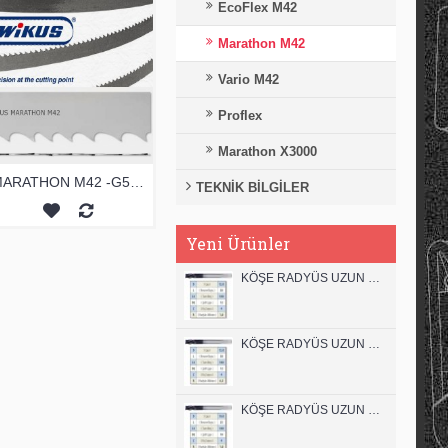
EcoFlex M42
Marathon M42
Vario M42
Proflex
Marathon X3000
MARATHON M42 -G54 ŞERİT TESTERE
TEKNİK BİLGİLER
Yeni Ürünler
KÖŞE RADYÜS UZUN 12B00 KARBÜR PARMAK FREZE
KÖŞE RADYÜS UZUN 12A00 KARBÜR PARMAK FREZE
KÖŞE RADYÜS UZUN 10B00 KARBÜR PARMAK FREZE