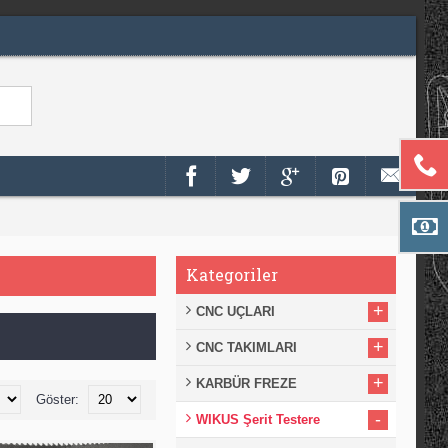
Kategoriler
+
CNC UÇLARI
+
CNC TAKIMLARI
+
KARBÜR FREZE
Göster:
-
WIKUS Şerit Testere