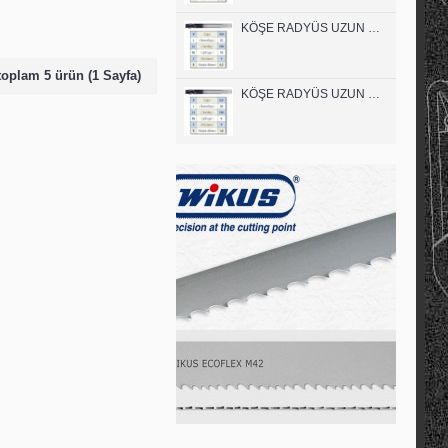
KÖŞE RADYÜS UZUN 10A00 KARBÜR PARMAK FREZE
 toplam 5 ürün (1 Sayfa)
KÖŞE RADYÜS UZUN 08B00 KARBÜR PARMAK FREZE