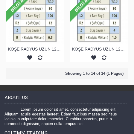
KÖŞE RADYÜS UZUN 12A00 KARBÜR PARMAK FREZE
KÖŞE RADYÜS UZUN 12B00 KARBÜR PARMAK FREZE
Showing 1 to 14 of 14 (1 Pages)
ABOUT US
Lorem ipsum dolor sit amet, consectetur adipiscing elit.
Aliquam iaculis egestas laoreet. Etiam faucibus massa sed risus
lacinia in vulputate dolor imperdiet. Curabitur pharetra, purus a
commodo dignissim, sapien nulla tempus nisi.
COLUMN HEADING