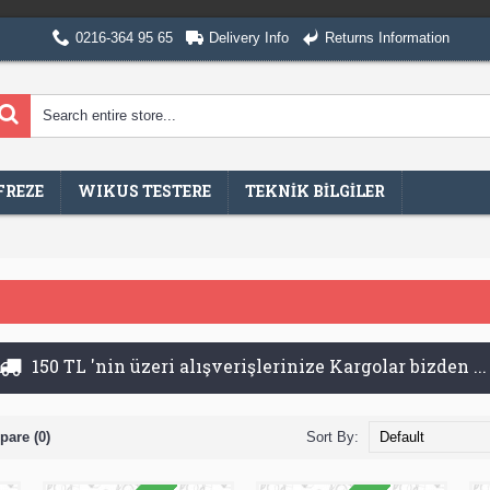
0216-364 95 65
Delivery Info
Returns Information
FREZE
WIKUS TESTERE
TEKNİK BİLGİLER
are (0)
Sort By: