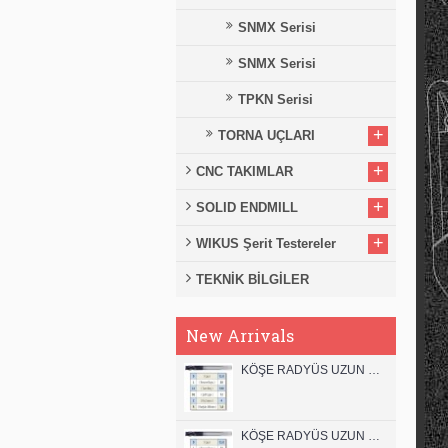
SNMX Serisi
SNMX Serisi
TPKN Serisi
+
TORNA UÇLARI
+
CNC TAKIMLAR
+
SOLID ENDMILL
+
WIKUS Şerit Testereler
TEKNİK BİLGİLER
New Arrivals
KÖŞE RADYÜS UZUN 12B00 KARBÜR PARMAK FREZE
KÖŞE RADYÜS UZUN 12A00 KARBÜR PARMAK FREZE