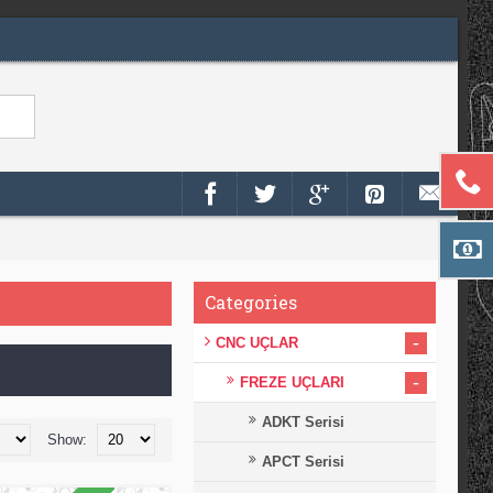
Categories
-
CNC UÇLAR
-
FREZE UÇLARI
ADKT Serisi
Show:
APCT Serisi