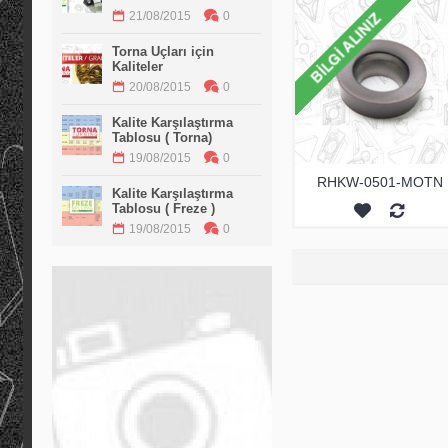
21/08/2015
0
Torna Uçları için
Kaliteler
20/08/2015
0
Kalite Karşılaştırma
Tablosu ( Torna)
19/08/2015
0
RHKW-0501-MOTN
Kalite Karşılaştırma
Tablosu ( Freze )
19/08/2015
0