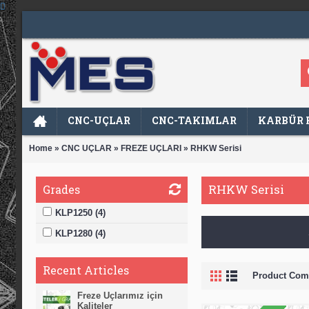
CNC-UÇLAR
CNC-TAKIMLAR
KARBÜR 
»
»
»
Home
CNC UÇLAR
FREZE UÇLARI
RHKW Serisi
RHKW Serisi
Grades
KLP1250 (4)
KLP1280 (4)
Recent Articles
Product Comp
Freze Uçlarımız için
Kaliteler