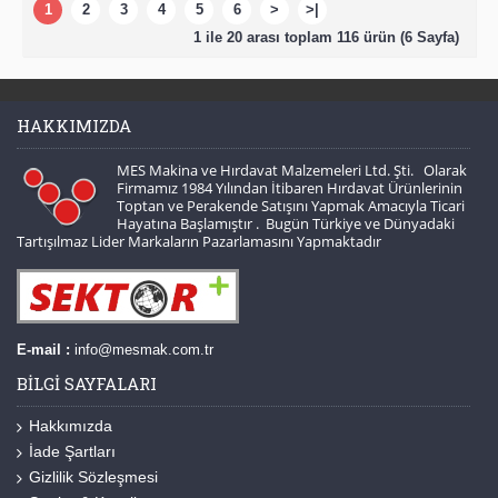
1
2
3
4
5
6
>
>|
1 ile 20 arası toplam 116 ürün (6 Sayfa)
HAKKIMIZDA
MES Makina ve Hırdavat Malzemeleri Ltd. Şti. Olarak
Firmamız 1984 Yılından İtibaren Hırdavat Ürünlerinin
Toptan ve Perakende Satışını Yapmak Amacıyla Ticari
Hayatına Başlamıştır . Bugün Türkiye ve Dünyadaki
Tartışılmaz Lider Markaların Pazarlamasını Yapmaktadır
E-mail :
info@mesmak.com.tr
BILGI SAYFALARI
Hakkımızda
İade Şartları
Gizlilik Sözleşmesi